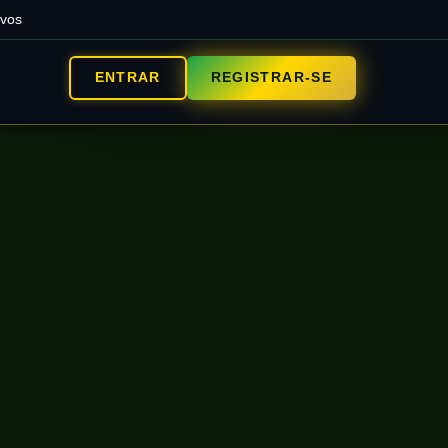
ivos
ENTRAR
REGISTRAR-SE