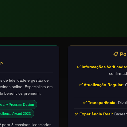
📋 Pol
IP
✅ Informações Verificada
confirmad
 de fidelidade e gestão de
✅ Atualização Regular:
C
sinos online. Especialista em
de benefícios premium.
✅ Transparência:
Divul
oyalty Program Design
cellence Award 2023
✅ Experiência Real:
Baseado
para 3 cassinos licenciados.