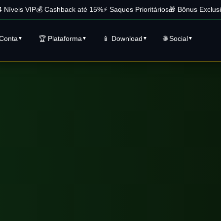
4 Níveis VIP
💰 Cashback até 15%
⚡ Saques Prioritários
🎁 Bônus Exclus
 Conta
🏆 Plataforma
📱 Download
🌐 Social
▼
▼
▼
▼