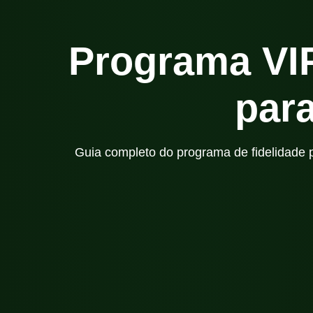
Programa VIP
par
Guia completo do programa de fidelidade p